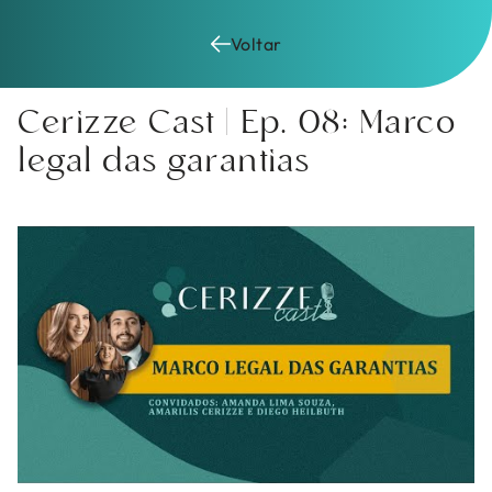
Pular
para
Voltar
o
conteúdo
Cerizze Cast | Ep. 08: Marco
legal das garantias