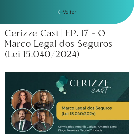
Pular
para
Voltar
o
conteúdo
Cerizze Cast | EP. 17 – O
Marco Legal dos Seguros
(Lei 15.040/2024)