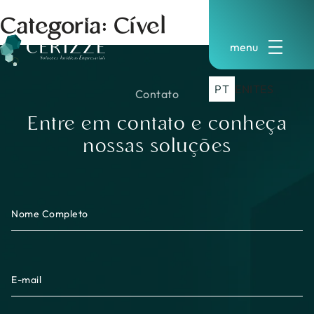
Pular
Categoria:
Cível
para
o
conteúdo
PT
EN
IT
ES
Contato
Entre em contato e conheça
nossas soluções
Nome Completo
E-mail