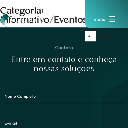
Pular
Categoria:
para
o
Informativo/Eventos
conteúdo
PT
EN
IT
ES
Contato
Entre em contato e conheça
nossas soluções
Nome Completo
E-mail