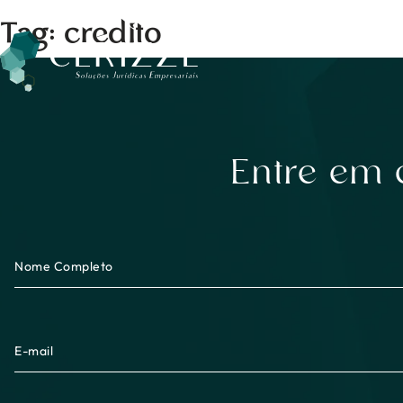
Pular
Tag:
credito
para
o
conteúdo
Entre em 
Nome Completo
E-mail