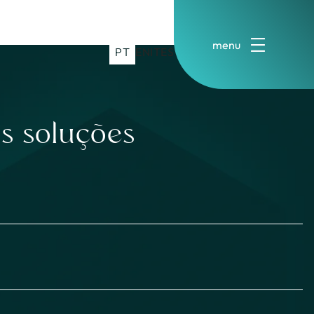
PT
EN
IT
ES
s soluções