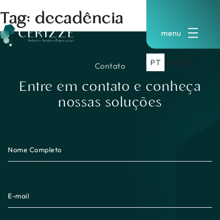
Pular
Tag:
decadência
para
o
conteúdo
PT
EN
IT
ES
Contato
Entre em contato e conheça
nossas soluções
Nome Completo
E-mail